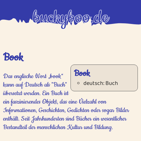
nachladen
nachladen
buckyboo.de
Book
Book
Das englische Wort „book“
deutsch: Buch
kann auf Deutsch als "Buch"
übersetzt werden. Ein Buch ist
ein faszinierendes Objekt, das eine Vielzahl von
Informationen, Geschichten, Gedichten oder sogar Bilder
enthält. Seit Jahrhunderten sind Bücher ein wesentlicher
Bestandteil der menschlichen Kultur und Bildung.